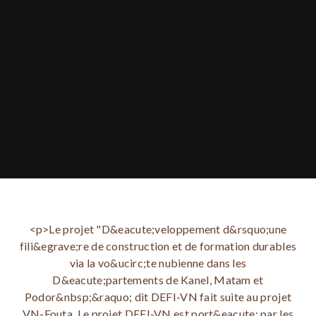
<p>Le projet "D&eacute;veloppement d&rsquo;une
fili&egrave;re de construction et de formation durables
via la vo&ucirc;te nubienne dans les
D&eacute;partements de Kanel, Matam et
Podor&nbsp;&raquo; dit DEFI-VN fait suite au projet
VN-Fouta. Le projet DEFI-VN est port&eacute; par les