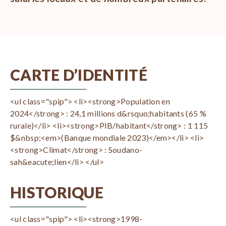
CARTE D’IDENTITÉ
<ul class="spip"> <li><strong>Population en
2024</strong> : 24,1 millions d&rsquo;habitants (65 %
rurale)</li> <li><strong>PIB/habitant</strong> : 1 115
$&nbsp;<em>(Banque mondiale 2023)</em></li> <li>
<strong>Climat</strong> : Soudano-
sah&eacute;lien</li> </ul>
HISTORIQUE
<ul class="spip"> <li><strong>1998-