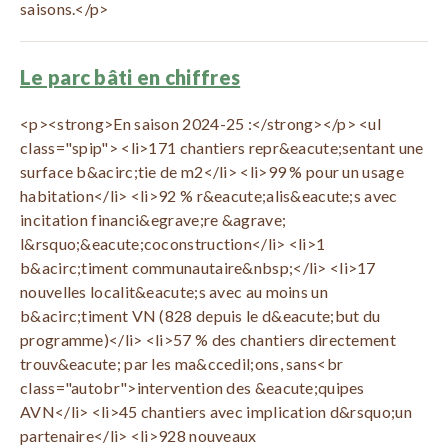
saisons.</p>
Le parc bâti en chiffres
<p><strong>En saison 2024-25 :</strong></p> <ul
class="spip"> <li>171 chantiers repr&eacute;sentant une
surface b&acirc;tie de m2</li> <li>99 % pour un usage
habitation</li> <li>92 % r&eacute;alis&eacute;s avec
incitation financi&egrave;re &agrave;
l&rsquo;&eacute;coconstruction</li> <li>1
b&acirc;timent communautaire&nbsp;</li> <li>17
nouvelles localit&eacute;s avec au moins un
b&acirc;timent VN (828 depuis le d&eacute;but du
programme)</li> <li>57 % des chantiers directement
trouv&eacute; par les ma&ccedil;ons, sans<br
class="autobr">intervention des &eacute;quipes
AVN</li> <li>45 chantiers avec implication d&rsquo;un
partenaire</li> <li>928 nouveaux