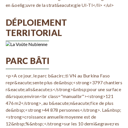
en &oelig;uvre de la strat&eacute;gie UI-TI</li> </ul>
DÉPLOIEMENT
TERRITORIAL
PARC BÂTI
<p>A ce jour, le parc b&acirc;ti VN au Burkina Faso
repr&eacute;sente plus de&nbsp;<strong>3797 chantiers
r&eacute;alis&eacute;s</strong>&nbsp;pour une surface
d&rsquo;environ<br class="manualbr"><strong>121
476 m2</strong>, au b&eacute;n&eacute;fice de plus
de&nbsp;<strong>44 878 personnes</strong>. La&nbsp;
<strong>croissance annuelle moyenne est de
12&nbsp;%&nbsp;</strong>sur les 10 derni&egrave;res