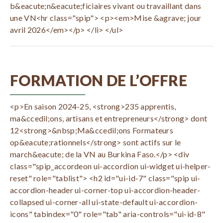
b&eacute;n&eacute;ficiaires vivant ou travaillant dans
une VN<hr class="spip"> <p><em>Mise &agrave; jour
avril 2026</em></p> </li> </ul>
FORMATION DE L’OFFRE
<p>En saison 2024-25, <strong>235 apprentis,
ma&ccedil;ons, artisans et entrepreneurs</strong> dont
12<strong>&nbsp;Ma&ccedil;ons Formateurs
op&eacute;rationnels</strong> sont actifs sur le
march&eacute; de la VN au Burkina Faso.</p> <div
class="spip_accordeon ui-accordion ui-widget ui-helper-
reset" role="tablist"> <h2 id="ui-id-7" class="spip ui-
accordion-header ui-corner-top ui-accordion-header-
collapsed ui-corner-all ui-state-default ui-accordion-
icons" tabindex="0" role="tab" aria-controls="ui-id-8"