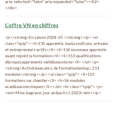
aria-selected="false" aria-expanded="false"></h2>
</div>
L’offre VN en chiffres
<p><strong>En saison 2024-25 :</strong></p> <ul
class="spip"> <li>235 apprentis, ma&ccedil;ons, artisans
et entrepreneurs actifs</li> <li>136 nouveaux apprentis
ayant rejoint la formation</li> <li>153 qualifications
d&rsquo;apprenants valid&eacute;es</li> </ul> <p>
<strong>Activit&eacute;s de formation&nbsp;: 211
modules</strong></p> <ul class="spip"> <li>155
formations sur chantier</li> <li>56 modules
acad&eacute;miques</li> </ul> <hr class="spip"> <p>
<em>Mise &agrave; jour ao&ucirc;t 2023</em></p>