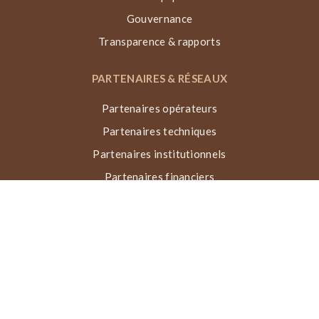
Gouvernance
Transparence & rapports
PARTENAIRES & RÉSEAUX
Partenaires opérateurs
Partenaires techniques
Partenaires institutionnels
Partenaires financiers
Réseaux & collaborations
Récompenses
TECHNIQUE VN, ACTIONS & IMPACT
Qu’est-ce que la Voûte Nubienne ?
Processus de construction