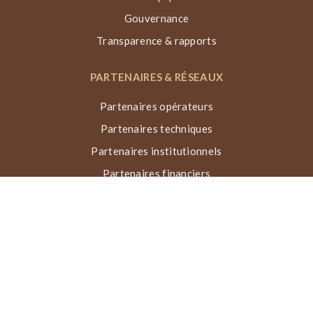
Gouvernance
Transparence & rapports
PARTENAIRES & RÉSEAUX
Partenaires opérateurs
Partenaires techniques
Partenaires institutionnels
Partenaires financiers
Réseaux & collaborations
Récompenses
TECHNIQUE VN, ACTIONS & IMPACT
Qu’est-ce que la Voûte Nubienne ?
Processus de construction