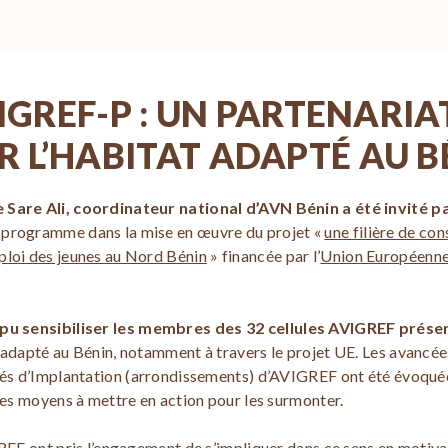
GREF-P : UN PARTENARIA
R L’HABITAT ADAPTÉ AU B
e Sare Ali, coordinateur national d’AVN Bénin a été invité 
 programme dans la mise en œuvre du projet «
une filière de co
ploi des jeunes au Nord Bénin
» financée par l’
Union Européenn
pu sensibiliser les membres des 32 cellules AVIGREF prése
t adapté au Bénin, notamment à travers le projet UE. Les avancé
ités d’Implantation (arrondissements) d’AVIGREF ont été évoqué
 les moyens à mettre en action pour les surmonter.
GREF ont pris l’engagement de s’impliquer dans ce sens en motivan