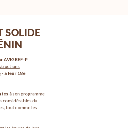
T SOLIDE
ÉNIN
par AVIGREF-P
-
nstructions
e
-
à leur 18e
ntes
à son programme
es considérables du
es, tout comme les
t les jeunes de leur