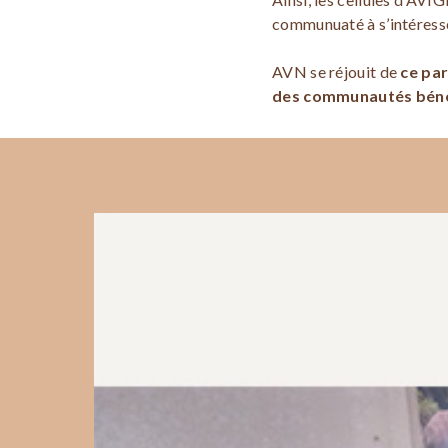
communuaté à s’intéresser
AVN se réjouit de
ce par
des communautés béné