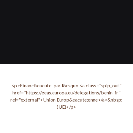
<p>Financ&eacute; par l&rsquo;<a class="spip_out"
href="https://eeas.europa.eu/delegations/benin_fr"
rel="external">Union Europ&eacute;enne</a>&nbsp;
(UE)</p>