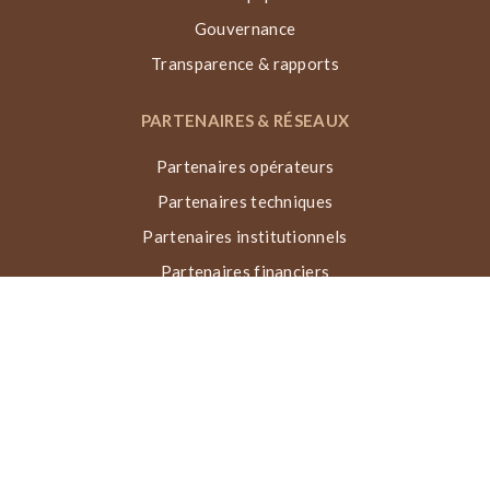
Gouvernance
Transparence & rapports
PARTENAIRES & RÉSEAUX
Partenaires opérateurs
Partenaires techniques
Partenaires institutionnels
Partenaires financiers
Réseaux & collaborations
Récompenses
TECHNIQUE VN, ACTIONS & IMPACT
Qu’est-ce que la Voûte Nubienne ?
Processus de construction