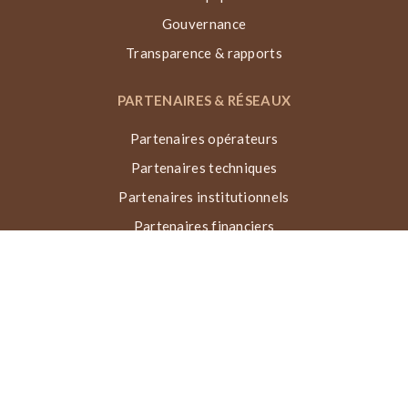
Gouvernance
Transparence & rapports
PARTENAIRES & RÉSEAUX
Partenaires opérateurs
Partenaires techniques
Partenaires institutionnels
Partenaires financiers
Réseaux & collaborations
Récompenses
TECHNIQUE VN, ACTIONS & IMPACT
Qu’est-ce que la Voûte Nubienne ?
Processus de construction