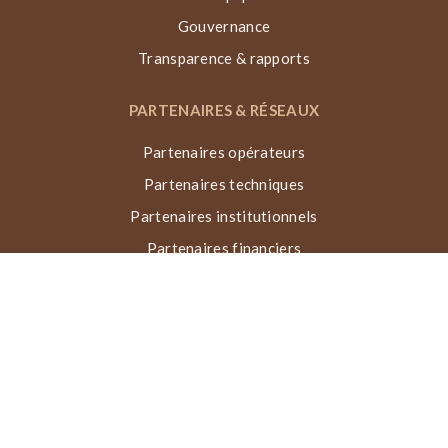
Gouvernance
Transparence & rapports
PARTENAIRES & RÉSEAUX
Partenaires opérateurs
Partenaires techniques
Partenaires institutionnels
Partenaires financiers
Réseaux & collaborations
Récompenses
TECHNIQUE VN, ACTIONS & IMPACT
Qu’est-ce que la Voûte Nubienne ?
Processus de construction