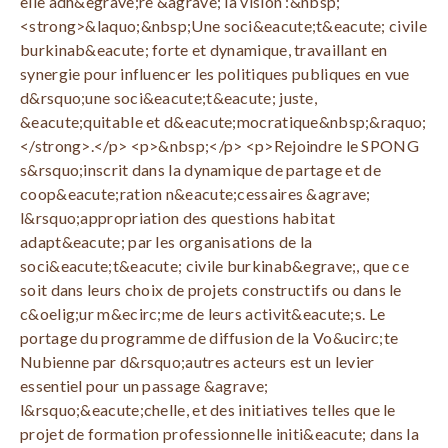
elle adh&egrave;re &agrave; la vision :&nbsp;
<strong>&laquo;&nbsp;Une soci&eacute;t&eacute; civile
burkinab&eacute; forte et dynamique, travaillant en
synergie pour influencer les politiques publiques en vue
d&rsquo;une soci&eacute;t&eacute; juste,
&eacute;quitable et d&eacute;mocratique&nbsp;&raquo;
</strong>.</p> <p>&nbsp;</p> <p>Rejoindre le SPONG
s&rsquo;inscrit dans la dynamique de partage et de
coop&eacute;ration n&eacute;cessaires &agrave;
l&rsquo;appropriation des questions habitat
adapt&eacute; par les organisations de la
soci&eacute;t&eacute; civile burkinab&egrave;, que ce
soit dans leurs choix de projets constructifs ou dans le
c&oelig;ur m&ecirc;me de leurs activit&eacute;s. Le
portage du programme de diffusion de la Vo&ucirc;te
Nubienne par d&rsquo;autres acteurs est un levier
essentiel pour un passage &agrave;
l&rsquo;&eacute;chelle, et des initiatives telles que le
projet de formation professionnelle initi&eacute; dans la