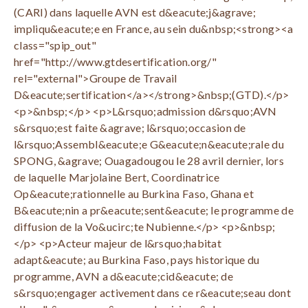
(CARI) dans laquelle AVN est d&eacute;j&agrave;
impliqu&eacute;e en France, au sein du&nbsp;<strong><a
class="spip_out"
href="http://www.gtdesertification.org/"
rel="external">Groupe de Travail
D&eacute;sertification</a></strong>&nbsp;(GTD).</p>
<p>&nbsp;</p> <p>L&rsquo;admission d&rsquo;AVN
s&rsquo;est faite &agrave; l&rsquo;occasion de
l&rsquo;Assembl&eacute;e G&eacute;n&eacute;rale du
SPONG, &agrave; Ouagadougou le 28 avril dernier, lors
de laquelle Marjolaine Bert, Coordinatrice
Op&eacute;rationnelle au Burkina Faso, Ghana et
B&eacute;nin a pr&eacute;sent&eacute; le programme de
diffusion de la Vo&ucirc;te Nubienne.</p> <p>&nbsp;
</p> <p>Acteur majeur de l&rsquo;habitat
adapt&eacute; au Burkina Faso, pays historique du
programme, AVN a d&eacute;cid&eacute; de
s&rsquo;engager activement dans ce r&eacute;seau dont