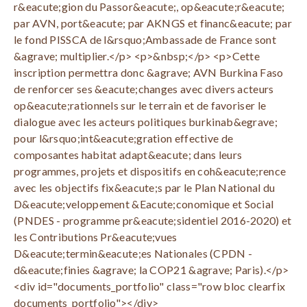
r&eacute;gion du Passor&eacute;, op&eacute;r&eacute;
par AVN, port&eacute; par AKNGS et financ&eacute; par
le fond PISSCA de l&rsquo;Ambassade de France sont
&agrave; multiplier.</p> <p>&nbsp;</p> <p>Cette
inscription permettra donc &agrave; AVN Burkina Faso
de renforcer ses &eacute;changes avec divers acteurs
op&eacute;rationnels sur le terrain et de favoriser le
dialogue avec les acteurs politiques burkinab&egrave;
pour l&rsquo;int&eacute;gration effective de
composantes habitat adapt&eacute; dans leurs
programmes, projets et dispositifs en coh&eacute;rence
avec les objectifs fix&eacute;s par le Plan National du
D&eacute;veloppement &Eacute;conomique et Social
(PNDES - programme pr&eacute;sidentiel 2016-2020) et
les Contributions Pr&eacute;vues
D&eacute;termin&eacute;es Nationales (CPDN -
d&eacute;finies &agrave; la COP21 &agrave; Paris).</p>
<div id="documents_portfolio" class="row bloc clearfix
documents_portfolio"></div>