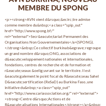
MEMBRE DU SPONG
<p><strong>AVN vient d&rsquo;&ecirc;tre admise
comme membre du&nbsp;<a class="spip_out"
href="http://www.spong.bf/"
rel="external">Secr&eacute;tariat Permanent des
Organisations Non Gouvernementales</a>(SPONG).
</strong>&nbsp;Ce collectif burkinab&egrave; regroupe
un grand nombre d&rsquo;ONG, associations de
d&eacute;veloppement nationales et internationales,
fondations, centres de recherche et de formation et
r&eacute;seaux &oelig;uvrant sur le territoire. Il est
&eacute;galement le point focal du R&eacute;seau Sahel
D&eacute;sertification (ReSaD) au Burkina Faso, une
initiative du&nbsp;<a class="spip_out"
href="http://www.cariassociation.org/" rel="external">
<strong>Centre d&rsquo;Actions et de
R&eacute;alisations Internationales</strong></a>&nbsp;