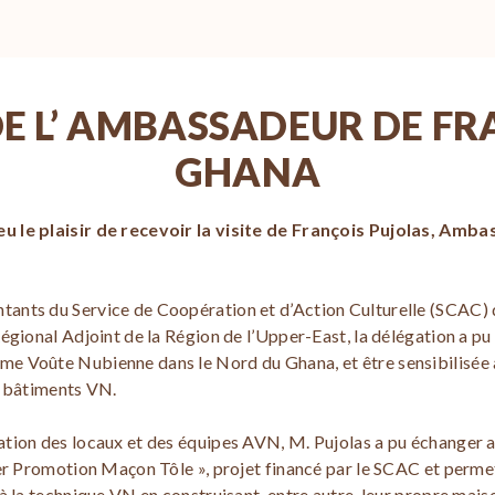
DE L’ AMBASSADEUR DE F
GHANA
u le plaisir de recevoir la visite de François Pujolas, Amb
ants du Service de Coopération et d’Action Culturelle (SCAC) 
égional Adjoint de la Région de l’Upper-East, la délégation a pu
e Voûte Nubienne dans le Nord du Ghana, et être sensibilisée
s bâtiments VN.
ation des locaux et des équipes AVN, M. Pujolas a pu échanger
per Promotion Maçon Tôle », projet financé par le SCAC et perm
à la technique VN en construisant, entre autre, leur propre maiso