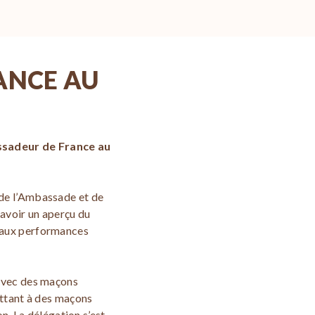
RANCE AU
assadeur de France au
de l’Ambassade et de
 avoir un aperçu du
 aux performances
 avec des maçons
ettant à des maçons
n. La délégation s’est